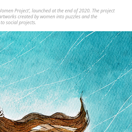
'Women Project', launched at the end of 2020. The project
artworks created by women into puzzles and the
to social projects.