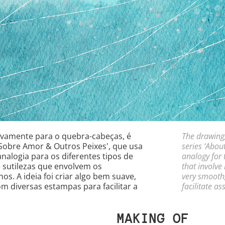
The drawing,
sivamente para o quebra-cabeças, é
series ‘Abou
‘Sobre Amor & Outros Peixes', que usa
analogy for 
alogia para os diferentes tipos de
that involve
 sutilezas que envolvem os
very smooth,
. A ideia foi criar algo bem suave,
facilitate a
om diversas estampas para facilitar a
MAKING OF