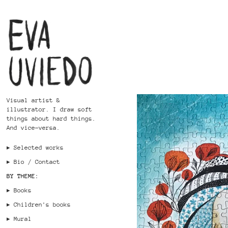
Visual artist & 
illustrator. I draw soft 
things about hard things. 
And vice-versa.
▸ Selected works
▸ Bio / Contact
BY THEME:
▸ Books
▸ Children's books
▸ Mural