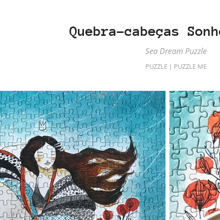
Quebra-cabeças Sonh
Sea Dream Puzzle
PUZZLE | PUZZLE ME