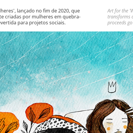
Art for the 
lheres
', lançado no fim de 2020, que
transforms 
te criadas por mulheres em quebra-
proceeds go 
vertida para projetos sociais.