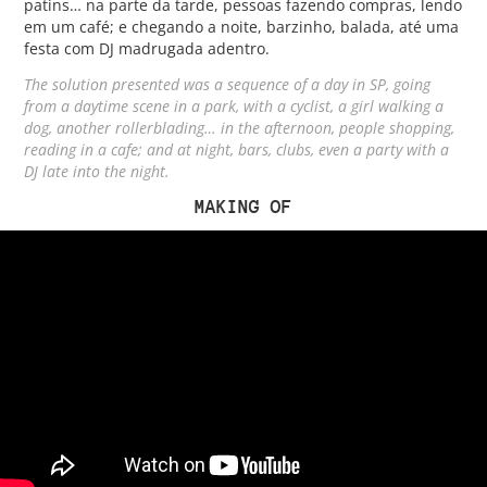
patins… na parte da tarde, pessoas fazendo compras, lendo
em um café; e chegando a noite, barzinho, balada, até uma
festa com DJ madrugada adentro.
The solution presented was a sequence of a day in SP, going
from a daytime scene in a park, with a cyclist, a girl walking a
dog, another rollerblading… in the afternoon, people shopping,
reading in a cafe; and at night, bars, clubs, even a party with a
DJ late into the night.
MAKING OF