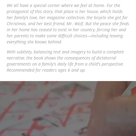
We all have a special corner where we feel at home. For the
protagonist of this story, that place is her house, which holds
her family’s love, her magazine collection, the bicycle she got for
Christmas, and her best friend, Mr. Wolf. But the peace she finds
in her home has ceased to exist in her country, forcing her and
her parents to make some difficult choices—including leaving
everything she knows behind.
With subtlety, balancing text and imagery to build a complete
narrative, the book shows the consequences of dictatorial
governments on a family's daily life from a child's perspective.
Recommended for readers ages 6 and up.