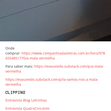
Onde
comprar:
https://www.companhiadasletras.com.br/livro/978
6554851770/a-mala-vermelha
Para saber mais:
https://evauviedo.substack.com/p/a-mala-
vermelha
https://evauviedo.substack.com/p/la-vamos-nos-a-mala-
vermelha
CLIPPING
Entrevista Blog Letrinhas
Entrevista QuatroCincoUm